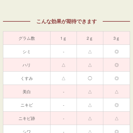
こんな効果が期待できます
グラム数
1ｇ
2ｇ
3ｇ
シミ
-
△
◎
ハリ
△
△
◎
くすみ
△
◯
◎
美白
-
△
△
ニキビ
-
△
◎
ニキビ跡
-
△
△
シワ
-
△
◎