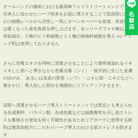
オールハンドの施術における最高峰フェイストリートメントです。
日本人に合わせたハーブ粉末をお肌に導入することで肌深部に働き
かけ細胞レベルから活性し一気にターンオーバーを促進。表皮細胞
は硬くなった老化角質を押し上げます。全シリーズで４０種以上の
有効成分。５種のヒト幹細胞と１１種の植物幹細胞を導入 ※ピーリ
ング剤は使用しておりません
さらに培養エキスを同時に浸透させることにより透明感溢れるイキ
イキした肌へと導きながら色素沈着（シミ）・後天的に生じた皮膚
のゆがみ、 あるいは表皮の変形（シワ）・ニキビ跡・ニキビなどへ
働きかけ、導入知した部分を飛躍的にリフトアップさせます。
深部へ浸透させるハーブ導入トリートメントでは禁忌とも考えられ
る合成香料、パラベン類、合成色素などは細胞毒性を示し肌ストレ
スを蓄積させ老化を招く可能性があるためリアボーテに使用する粧
剤は無添加処方にこだわりハーブ導入のおける肌ストレスを防ぎま
す。