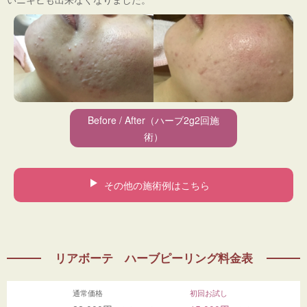
Before / After（ハーブ2g2回施
術）
その他の施術例はこちら
リアボーテ ハーブピーリング料金表
通常価格
初回お試し