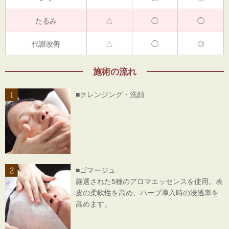
たるみ
△
◯
◯
代謝改善
△
◯
◎
施術の流れ
■クレンジング・洗顔
■ゴマージュ
厳選された5種のアロマエッセンスを使用。表
皮の柔軟性を高め、ハーブ導入時の浸透率を
高めます。