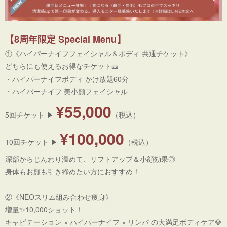
【8周年限定 Special Menu】
①《ハイパーナイフフェイシャル＆ボディ 共通チケット》
どちらにも使えるお得なチケット🎫
・ハイパーナイフボディ かけ放題60分
・ハイパーナイフ 美小顔フェイシャル
¥55,000
5回チケット ▶︎
（税込）
¥100,000
10回チケット ▶︎
（税込）
深部からじんわり温めて、リフトアップ＆小顔効果◎
身体もお顔も引き締めたい方におすすめ！
②《NEOスリム組み合わせ痩身》
増量✨10,000ショット！
キャビテーション × ハイパーナイフ × リンパ の大満足ボディケア💎